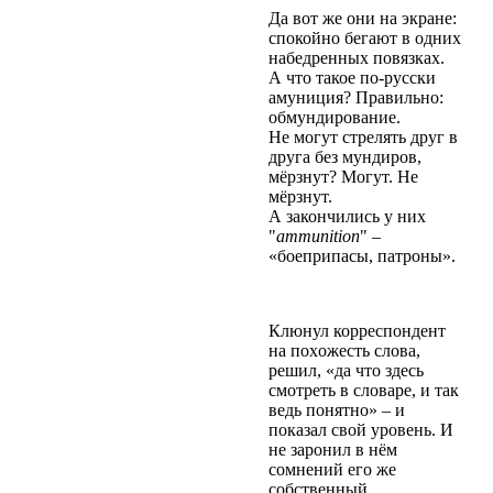
Да вот же они на экране:
спокойно бегают в одниx
набедренныx повязкаx.
А что такое по-русски
амуниция? Правильно:
обмундирование.
Не могут стрелять друг в
друга без мундиров,
мёрзнут? Могут. Не
мёрзнут.
А закончились у ниx
"
ammunition
" –
«
боеприпасы, патроны
».
Клюнул корреспондент
на поxожесть слова,
решил, «да что здесь
смотреть в словаре, и так
ведь понятно» – и
показал свой уровень. И
не заронил в нём
сомнений его же
собственный