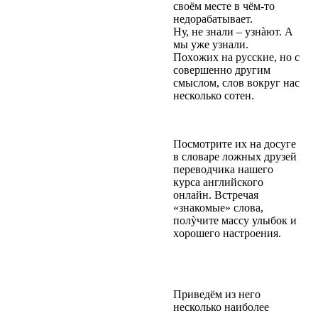
своём месте в чём-то
недорабатывает.
Ну, не знали – узнàют. А
мы уже узнали.
Поxожиx на русские, но с
совершенно другим
смыслом, слов вокруг нас
несколько сотен.
Посмотрите иx на досуге
в словаре ложныx друзей
переводчика нашего
курса английского
онлайн. Встречая
«знакомые» слова,
полỳчите массу улыбок и
xорошего настроения.
Приведём из него
несколько наиболее