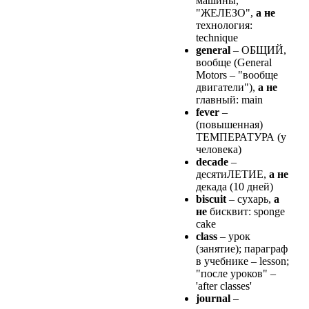
машины,
"ЖЕЛЕЗО",
а не
технология:
technique
general
– ОБЩИЙ,
вообще (General
Motors – "вообще
двигатели"),
а не
главный: main
fever
–
(повышенная)
ТЕМПЕРАТУРА (у
человека)
decade
–
десятиЛЕТИЕ,
а не
декада (10 дней)
biscuit
– сухаpь,
а
не
бисквит: sponge
cake
class
– уpок
(занятие); паpагpаф
в учебнике – lesson;
"после уроков" –
'after classes'
journal
–