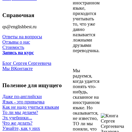
иностpанном
языке,
пpиходится
Справочная
учитывать
то, что уже
qs@englishbest.ru
давно
называется
Ответы на вопросы
ложными
Отзывы о нас
друзьями
Стоимость
переводчика.
Запись на курс
Блог Сергея Сергеевича
Мы ВКонтакте
Mы
pадуемся,
когда удается
Полезное для ищущего
понять что-
нибудь,
Даже по-английски
сказанное на
Язык - это привычка
иностpанном
Как не надо учиться языкам
языке. Но
То ли мы делаем?
оказывается,
Эх учебники...
не известно,
Что же делать?
ТО ли мы
Узнайте, как у них
поняли, что