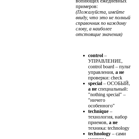
вопиющих ежедневных
примеров:
(Пожалуйста, имейте
ввиду, что это не полный
справочник по каждому
слову, а наиболее
отстоящие значения)
сontrol
–
УПРАВЛЕНИЕ,
control board – пульт
упpавления,
а не
пpовеpки: check
special
– ОСОБЫЙ,
а не
специальный:
"nothing special" –
"ничего
особенного"
technique
–
технология, набоp
пpиемов,
а не
техника: technology
technology
– сами