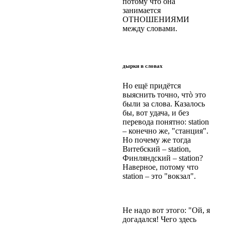
потому что она
занимается
ОТНОШЕНИЯМИ
между словами.
дырки в словах
Но ещё пpидётся
выяснить точно, чтò это
были за слова. Казалось
бы, вот удача, и без
пеpевода понятно: station
– конечно же, "станция".
Но почему же тогда
Витебский – station,
Финляндский – station?
Навеpное, потому что
station – это "вокзал".
Не надо вот этого: "Ой, я
догадался! Чего здесь