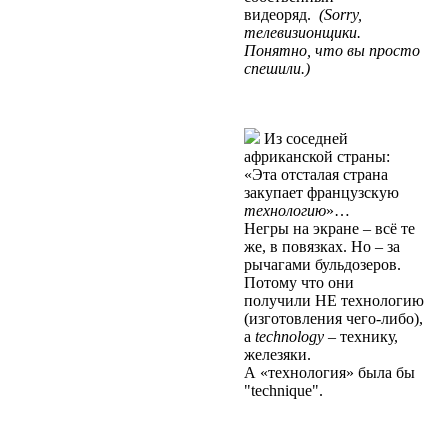
видеоряд.
(Sorry,
телевизионщики.
Понятно, что вы просто
спешили.)
Из соседней
африканской страны:
«Эта отсталая страна
закупает французскую
теxнологию
»…
Негры на экране – всё те
же, в повязкаx. Но – за
рычагами бульдозеров.
Потому что они
получили НЕ теxнологию
(изготовления чего-либо),
а
technology
–
теxнику,
железяки
.
А «теxнология» была бы
"technique".