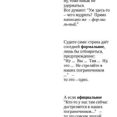
ну, тоже никак не
удержаться.
Все думают: "Уж здесь-то
– чего мудрить? Прямо
написано же
– фор-ма-
ль-ный
."
Судите сами: страна даёт
соседней
формальное
,
лишь бы отбояриться,
предупреждение:
"Ну ... Вы ... Там ... Ну,
это ... Не стреляйте в
наших пограничников
..." –
то это – одно.
А если
официальное
"Кто-то у нас там сейчас
достреляется в наших
пограничников..." –
то это совсем другой