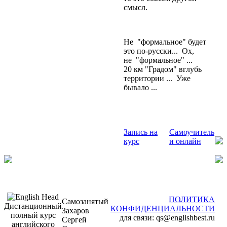
смысл.
Не "формальное" будет
это по-русски... Ох,
не "формальное" ...
20 км "Градом" вглубь
территории ... Уже
бывало ...
Запись на
Самоучитель
курс
и онлайн
ПОЛИТИКА
Самозанятый
Дистанционный
КОНФИДЕНЦИАЛЬНОСТИ
Захаров
полный курс
для связи: qs@englishbest.ru
Сергей
английского