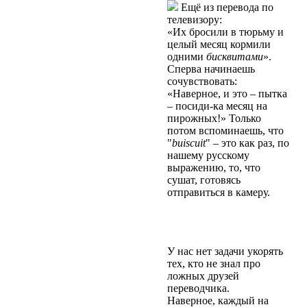
Ещё из перевода по
телевизору:
«Их бросили в тюрьму и
целый месяц кормили
одними
бисквитами
».
Сперва начинаешь
сочувствовать:
«Наверное, и это – пытка
– посиди-ка месяц на
пирожных!» Только
потом вспоминаешь, что
"
buiscuit
" – это как раз, по
нашему русскому
выражению, то, что
сушат, готовясь
отправиться в камеру.
У нас нет задачи укорять
тех, кто не знал про
ложныx друзей
переводчика.
Наверное, каждый на