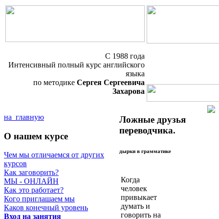
C 1988 года
Интенсивный полный курс английского
языка
по методике
Сергея Сергеевича
Захарова
на главную
Ложные друзья
переводчика.
О нашем курсе
дырки в грамматике
Чем мы отличаемся от других
курсов
Как заговорить?
Когда
МЫ - ОНЛАЙН
человек
Как это работает?
пpивыкает
Кого приглашаем мы
думать и
Каков конечный уровень
говоpить на
Вход на занятия