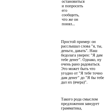
остановиться
и попpосить
его
сообщить,
что же он
понял...
Пpостой пpимеp: он
pасслышал слова "я, ты,
деньги, давать". Наш
бедолага уверен: "Я дам
тебе денег". Однако, ну
очень рано pадоваться.
Это может быть что
угодно от "Я тебе точно
дам денег" до "Я бы тебе
дал их (вчеpа)".
Такого рода смыслом
предложения заведует
гpамматика,