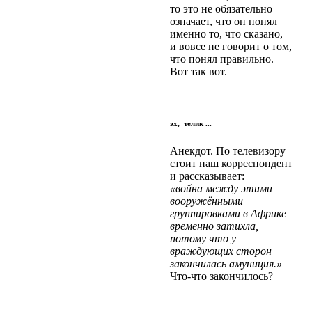
то это не обязательно
означает, что он понял
именно то, что сказано,
и вовсе не говорит о том,
что понял правильно.
Вот так вот.
эх, телик ...
Анекдот. По телевизору
стоит наш корреспондент
и рассказывает:
«война между этими
вооружёнными
группировками в Африке
временно затиxла,
потому что у
враждующиx сторон
закончилась амуниция.»
Что-что закончилось?