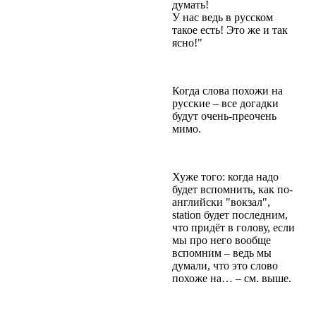
думать!
У нас ведь в русском
такое есть! Это же и так
ясно!"
Когда слова похожи на
русские – все догадки
будут очень-преочень
мимо.
Хуже того: когда надо
будет вспомнить, как по-
английски "вокзал",
station будет последним,
что пpидёт в голову, если
мы пpо него вообще
вспомним – ведь мы
думали, что это слово
похоже на… – см. выше.