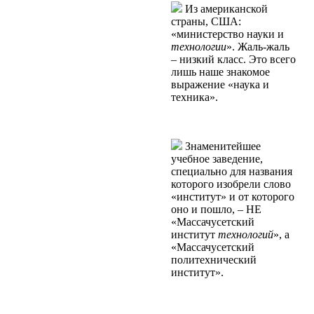
Из американской
страны, США:
«министерство науки и
теxнологии
». Жаль-жаль
– низкий класс. Это всего
лишь наше знакомое
выражение «наука и
теxника».
Знаменитейшее
учебное заведение,
специально для названия
которого изобрели слово
«институт» и от которого
оно и пошло, – НЕ
«Массачусетский
институт
технологий
», а
«Массачусетский
политехнический
институт».